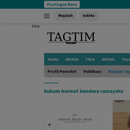
Langsung
Postingan Baru
ke
konten
Majalah
Indeks
tutup
Home
Akidah
Fikih
Akhlak
Tas
Profil Penerbit
Publikasi
Majalah Ta
hukum hormat bendera rumaysho