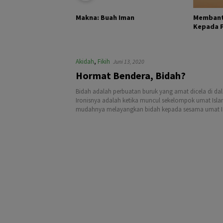
KHALIK DAN
Membant
Makna: Buah Iman
Kepada Pa
Akidah
,
Fikih
Juni 13, 2020
Hormat Bendera, Bidah?
Bidah adalah perbuatan buruk yang amat dicela di dal
Ironisnya adalah ketika muncul sekelompok umat Isl
mudahnya melayangkan bidah kepada sesama umat I