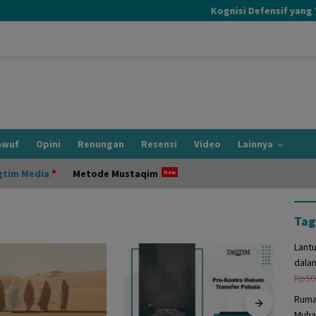
Kognisi Defensif yang Terj
awuf
Opini
Renungan
Resensi
Video
Lainnya
gtim Media
Metode Mustaqim
Tag
Lant
dala
Rp
50
Ruma
Muha