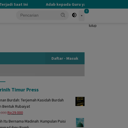
adi Saat Ini
Adab kepada Guru yang Terlupakan
P
0
tutup
Daftar - Masuk
rinih Timur Press
unan Burdah: Terjemah Kasidah Burdah
m Bentuk Rubaiyat
Harga
Harga
.000
Rp
29.000
aslinya
saat
h Itu Bernama Madinah: Kumpulan Puisi
adalah:
ini
mmad ibnu Romli