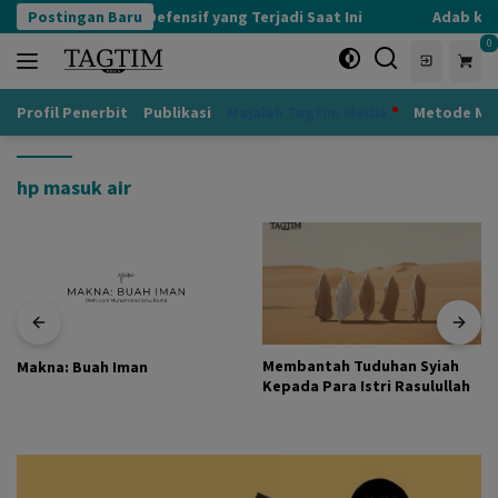
Langsung
Postingan Baru
Kognisi Defensif yang Terjadi Saat Ini
Adab kepa
ke
0
konten
Profil Penerbit
Publikasi
Majalah Tagtim Media
Metode Mu
hp masuk air
Membantah Tuduhan Syiah
Makna: Buah Iman
Kepada Para Istri Rasulullah