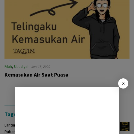
Fikih
,
Ubudiyah
Juni 13, 2020
Kemasukan Air Saat Puasa
X
Tagrinih Timur Press
Lantunan Burdah: Terjemah Kasidah Burdah dalam Bentuk
Rubaiyat