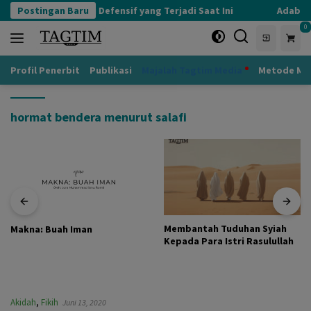
Langsung
Postingan Baru
Kognisi Defensif yang Terjadi Saat Ini
Adab ke
ke
0
konten
Profil Penerbit
Publikasi
Majalah Tagtim Media
Metode Mu
hormat bendera menurut salafi
Membantah Tuduhan Syiah
Makna: Buah Iman
Kepada Para Istri Rasulullah
Akidah
,
Fikih
Juni 13, 2020