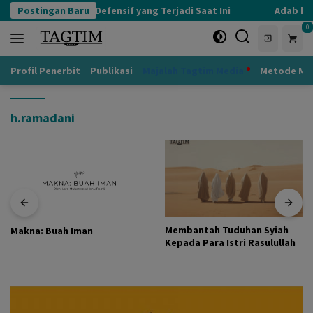
Langsung
Postingan Baru
Kognisi Defensif yang Terjadi Saat Ini
Adab kep
ke
0
konten
Profil Penerbit
Publikasi
Majalah Tagtim Media
Metode Mu
h.ramadani
Membantah Tuduhan Syiah
Makna: Buah Iman
Kepada Para Istri Rasulullah