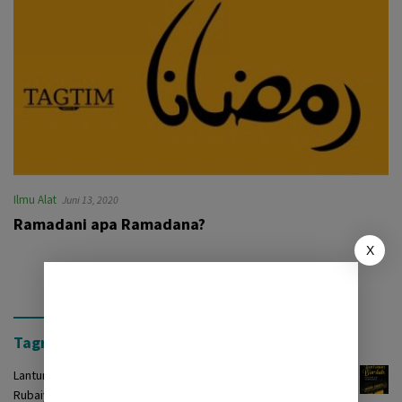
Ilmu Alat
Juni 13, 2020
Ramadani apa Ramadana?
X
Tagrinih Timur Press
Lantunan Burdah: Terjemah Kasidah Burdah dalam Bentuk
Rubaiyat