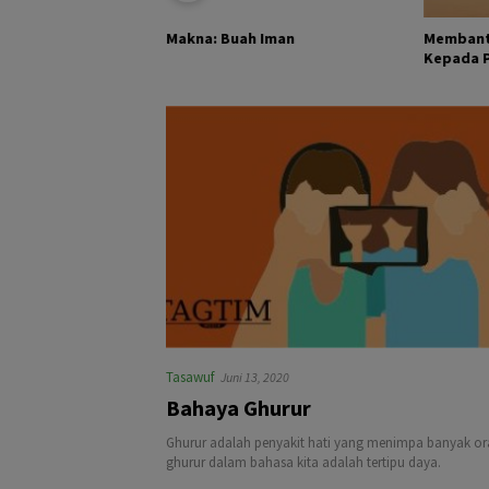
KHALIK DAN
Membant
Makna: Buah Iman
Kepada Pa
Tasawuf
Juni 13, 2020
Bahaya Ghurur
Ghurur adalah penyakit hati yang menimpa banyak ora
ghurur dalam bahasa kita adalah tertipu daya.