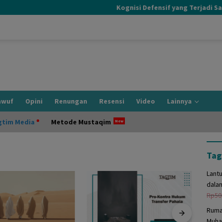
Kognisi Defensif yang Terjadi Saat I
awuf
Opini
Renungan
Resensi
Video
Lainnya
gtim Media
Metode Mustaqim
Tag
Lant
dala
Rp
50
Ruma
Muha