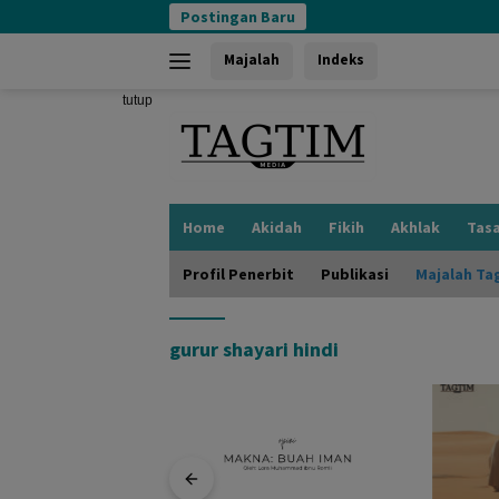
Langsung
Postingan Baru
ke
konten
Majalah
Indeks
tutup
Home
Akidah
Fikih
Akhlak
Tas
Profil Penerbit
Publikasi
Majalah Ta
gurur shayari hindi