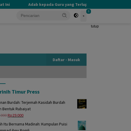
ni
Adab kepada Guru yang Terlupakan
PERBEDAAN 
0
tutup
Daftar - Masuk
rinih Timur Press
unan Burdah: Terjemah Kasidah Burdah
m Bentuk Rubaiyat
Harga
Harga
.000
Rp
29.000
aslinya
saat
h Itu Bernama Madinah: Kumpulan Puisi
adalah:
ini
mmad ibnu Romli