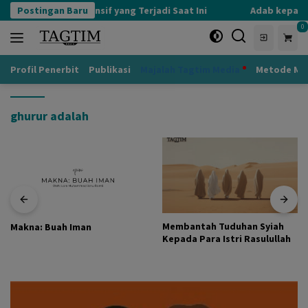
Langsung
Postingan Baru
Kognisi Defensif yang Terjadi Saat Ini
Adab kepada 
ke
0
konten
Profil Penerbit
Publikasi
Majalah Tagtim Media
Metode Mu
ghurur adalah
Membantah Tuduhan Syiah
Makna: Buah Iman
Kepada Para Istri Rasulullah