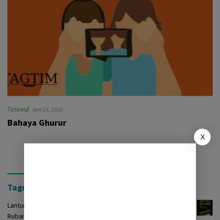
Tasawuf
Juni 13, 2020
Bahaya Ghurur
X
Tagrinih Timur Press
Lantunan Burdah: Terjemah Kasidah Burdah dalam Bentuk
Rubaiyat