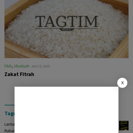
Fikih
,
Ubudiyah
Juni 13, 2020
Zakat Fitrah
X
Tagrinih Timur Press
Lantunan Burdah: Terjemah Kasidah Burdah dalam Bentuk
Rubaiyat