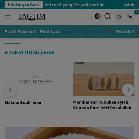
Langsung
Postingan Baru
Kognisi Defensif yang Terjadi Saat Ini
Adab kep
ke
0
konten
Profil Penerbit
Publikasi
Majalah Tagtim Media
Metode Mu
e zakat fitrah perak
Membantah Tuduhan Syiah
Makna: Buah Iman
Kepada Para Istri Rasulullah