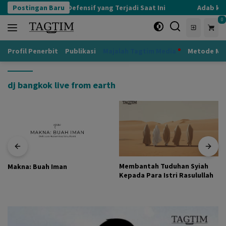
Langsung
Postingan Baru
Kognisi Defensif yang Terjadi Saat Ini
Adab kep
ke
0
konten
Profil Penerbit
Publikasi
Majalah Tagtim Media
Metode Mu
dj bangkok live from earth
Membantah Tuduhan Syiah
Makna: Buah Iman
Kepada Para Istri Rasulullah