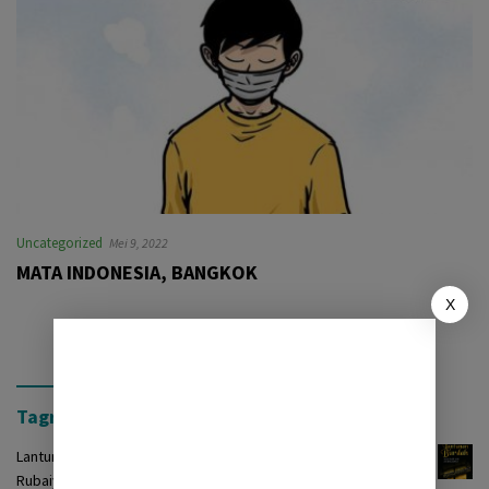
Uncategorized
Mei 9, 2022
MATA INDONESIA, BANGKOK
X
Tagrinih Timur Press
Lantunan Burdah: Terjemah Kasidah Burdah dalam Bentuk
Rubaiyat