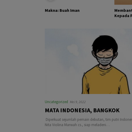
KHALIK DAN
Membant
Makna: Buah Iman
Kepada Pa
Uncategorized
Mei 9, 2022
MATA INDONESIA, BANGKOK
Diperkuat sejumlah pemain debutan, tim putri Indonesi
Nita Violina Marwah cs., siap meladeni…