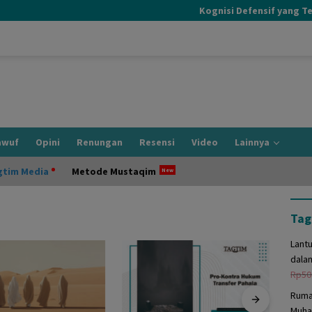
Kognisi Defensif yang Terjad
awuf
Opini
Renungan
Resensi
Video
Lainnya
gtim Media
Metode Mustaqim
Tag
Lant
dala
Rp
50
Ruma
Muha