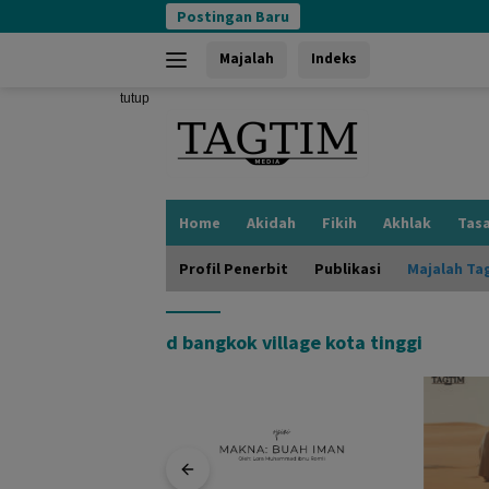
Langsung
Postingan Baru
ke
konten
Majalah
Indeks
tutup
Home
Akidah
Fikih
Akhlak
Tas
Profil Penerbit
Publikasi
Majalah Ta
d bangkok village kota tinggi