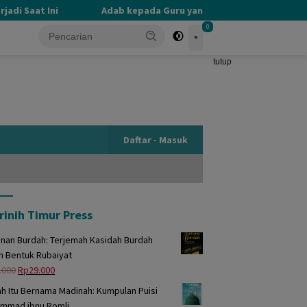
i Saat Ini
Adab kepada Guru yang Terlupakan
PER
0
tutup
Daftar - Masuk
rinih Timur Press
unan Burdah: Terjemah Kasidah Burdah
m Bentuk Rubaiyat
Harga
Harga
.000
Rp
29.000
aslinya
saat
h Itu Bernama Madinah: Kumpulan Puisi
adalah:
ini
mmad ibnu Romli