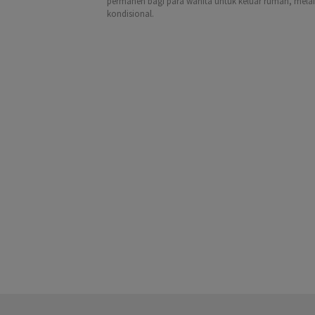
permanen bagi para wanita untuk keluar rumah, melai
kondisional.