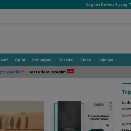
Kognisi Defensif yang Terja
awuf
Opini
Renungan
Resensi
Video
Lainnya
gtim Media
Metode Mustaqim
Tag
Lant
dala
Rp
50
Ruma
Muha