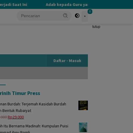
di Saat Ini
Adab kepada Guru yang Terlupakan
PE
0
tutup
Daftar - Masuk
rinih Timur Press
unan Burdah: Terjemah Kasidah Burdah
m Bentuk Rubaiyat
Harga
Harga
.000
Rp
29.000
aslinya
saat
h Itu Bernama Madinah: Kumpulan Puisi
adalah:
ini
mmad ibnu Romli