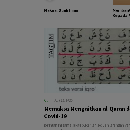
KHALIK DAN
Membant
Makna: Buah Iman
Kepada Pa
Opini
Juni 13, 2020
Memaksa Mengaitkan al-Quran 
Covid-19
perintah ini sama sekali bukanlah sebuah larangan yan