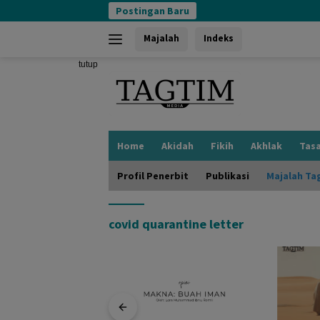
Langsung
Postingan Baru
ke
konten
Majalah
Indeks
tutup
Home
Akidah
Fikih
Akhlak
Tas
Profil Penerbit
Publikasi
Majalah Ta
covid quarantine letter