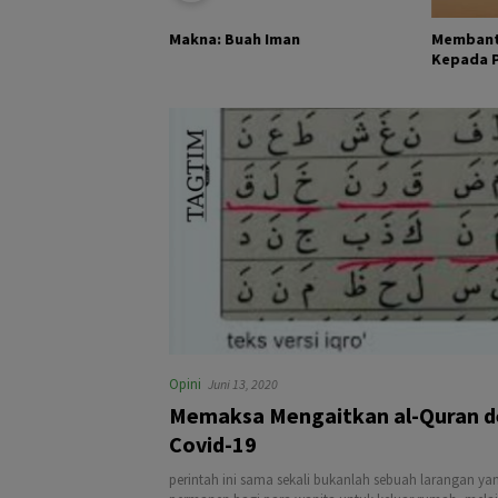
KHALIK DAN
Membant
Makna: Buah Iman
Kepada Pa
Opini
Juni 13, 2020
Memaksa Mengaitkan al-Quran 
Covid-19
perintah ini sama sekali bukanlah sebuah larangan yan