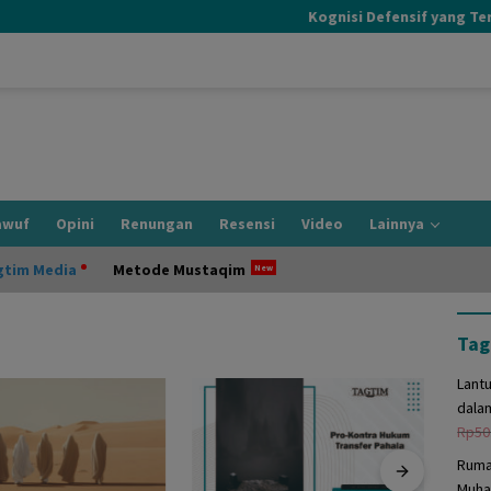
Kognisi Defensif yang Terjadi
awuf
Opini
Renungan
Resensi
Video
Lainnya
gtim Media
Metode Mustaqim
Tag
Lant
dala
Rp
50
Ruma
Muha