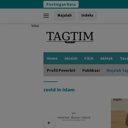
Langsung
Postingan Baru
ke
konten
Majalah
Indeks
tutup
Home
Akidah
Fikih
Akhlak
Tas
Profil Penerbit
Publikasi
Majalah Ta
covid in islam