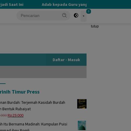
 Saat Ini
Adab kepada Guru yang Terlupakan
PERB
0
tutup
Daftar - Masuk
rinih Timur Press
unan Burdah: Terjemah Kasidah Burdah
m Bentuk Rubaiyat
Harga
Harga
.000
Rp
29.000
aslinya
saat
h Itu Bernama Madinah: Kumpulan Puisi
adalah:
ini
mmad ibnu Romli