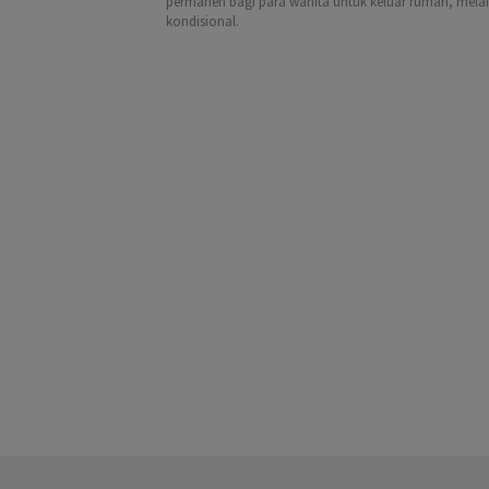
permanen bagi para wanita untuk keluar rumah, melai
kondisional.