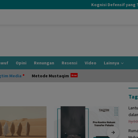
Kognisi Defensif yang Terj
awuf
Opini
Renungan
Resensi
Video
Lainnya
gtim Media
Metode Mustaqim
Tag
Lant
dala
Rp
50
Ruma
Muha