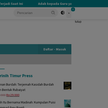
adi Saat Ini
Adab kepada Guru yang Terlupakan
P
0
tutup
Daftar - Masuk
rinih Timur Press
unan Burdah: Terjemah Kasidah Burdah
m Bentuk Rubaiyat
Harga
Harga
.000
Rp
29.000
aslinya
saat
h Itu Bernama Madinah: Kumpulan Puisi
adalah:
ini
mmad ibnu Romli