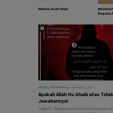
KHALIK DAN
Membant
Makna: Buah Iman
Kepada Pa
Akidah
,
Akidah Aswaja
September 2, 2022
Apakah Allah itu Ghaib atau Tidak
Jawabannya!
Tagtim.ID – Beberapa #pararabu bertanya: apakah Alla