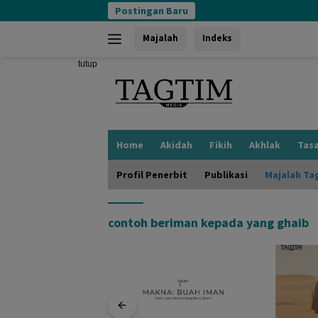
Langsung
Postingan Baru
ke
konten
Majalah
Indeks
tutup
Home
Akidah
Fikih
Akhlak
Tas
Profil Penerbit
Publikasi
Majalah Ta
contoh beriman kepada yang ghaib