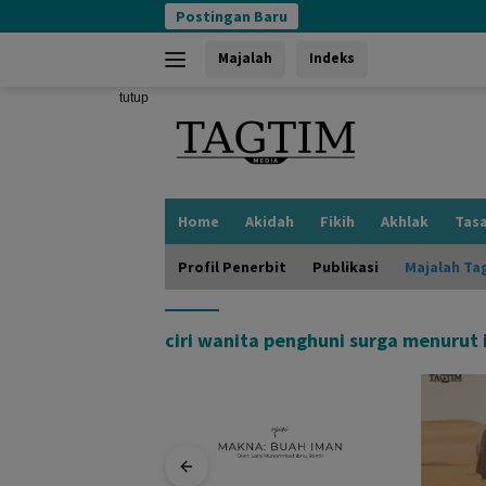
Langsung
Postingan Baru
ke
konten
Majalah
Indeks
tutup
Home
Akidah
Fikih
Akhlak
Tas
Profil Penerbit
Publikasi
Majalah Ta
ciri wanita penghuni surga menurut 