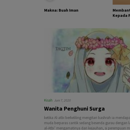
KHALIK DAN
Membant
Makna: Buah Iman
Kepada Pa
Kisah
Juni 7, 2020
Wanita Penghuni Surga
ketika Al-atbi berkeliling mengitari bashrah ia menda
muda berparas cantik sedang besenda gurau dengan lak
al-Atbi’ mengamatinya dari kejauhan, si perempuan 