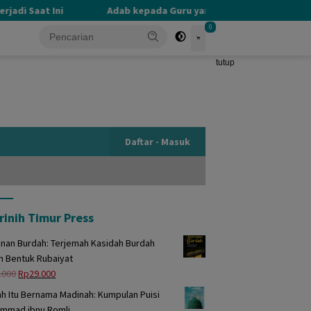
i Saat Ini
Adab kepada Guru yang Terlupakan
PE
0
tutup
Daftar - Masuk
rinih Timur Press
unan Burdah: Terjemah Kasidah Burdah
m Bentuk Rubaiyat
Harga
Harga
.000
Rp
29.000
aslinya
saat
h Itu Bernama Madinah: Kumpulan Puisi
adalah:
ini
mmad ibnu Romli