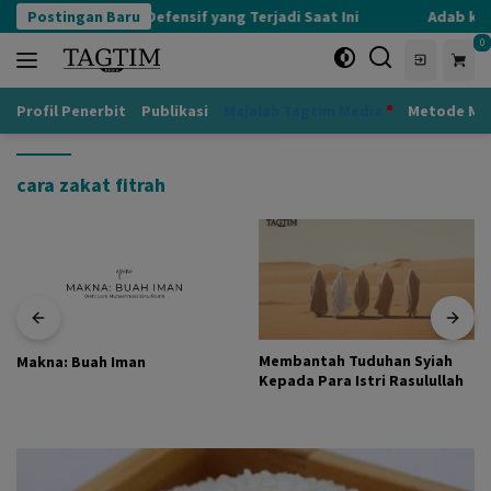
Langsung
Postingan Baru
Kognisi Defensif yang Terjadi Saat Ini
Adab kepa
ke
0
konten
Profil Penerbit
Publikasi
Majalah Tagtim Media
Metode Mu
cara zakat fitrah
Membantah Tuduhan Syiah
Makna: Buah Iman
Kepada Para Istri Rasulullah