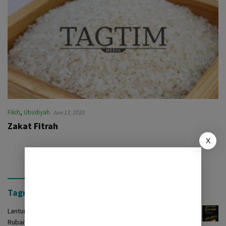
Fikih
,
Ubudiyah
Juni 13, 2020
Zakat Fitrah
X
Tagrinih Timur Press
Lantunan Burdah: Terjemah Kasidah Burdah dalam Bentuk
Rubaiyat