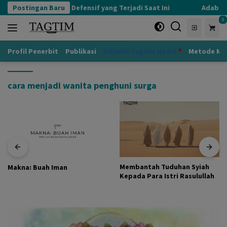
Langsung
Postingan Baru
Kognisi Defensif yang Terjadi Saat Ini
Adab kep
ke
0
konten
Profil Penerbit
Publikasi
Majalah Tagtim Media
Metode Mu
cara menjadi wanita penghuni surga
Membantah Tuduhan Syiah
Makna: Buah Iman
Kepada Para Istri Rasulullah