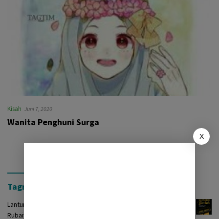
Kisah
Juni 7, 2020
Wanita Penghuni Surga
X
Tagrinih Timur Press
Lantunan Burdah: Terjemah Kasidah Burdah dalam Bentuk
Rubaiyat