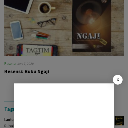
Resensi
Juni 7, 2020
Resensi: Buku Ngaji
X
Tagrinih Timur Press
Lantunan Burdah: Terjemah Kasidah Burdah dalam Bentuk
Rubaiyat