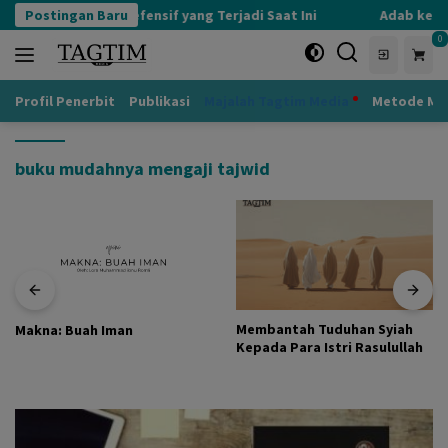
Langsung
Postingan Baru
Kognisi Defensif yang Terjadi Saat Ini
Adab kepad
ke
0
konten
Profil Penerbit
Publikasi
Majalah Tagtim Media
Metode Mu
buku mudahnya mengaji tajwid
Membantah Tuduhan Syiah
Makna: Buah Iman
Kepada Para Istri Rasulullah