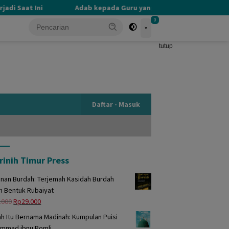
i Saat Ini
Adab kepada Guru yang Terlupakan
PER
0
tutup
Daftar - Masuk
rinih Timur Press
unan Burdah: Terjemah Kasidah Burdah
m Bentuk Rubaiyat
Harga
Harga
.000
Rp
29.000
aslinya
saat
h Itu Bernama Madinah: Kumpulan Puisi
adalah:
ini
mmad ibnu Romli