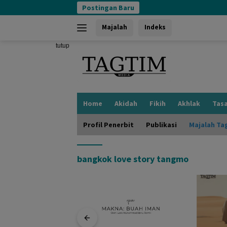
Langsung
Postingan Baru
ke
konten
Majalah
Indeks
tutup
Home
Akidah
Fikih
Akhlak
Tas
Profil Penerbit
Publikasi
Majalah Ta
bangkok love story tangmo