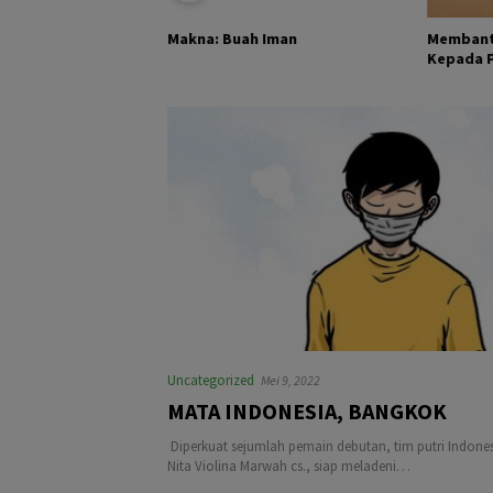
KHALIK DAN
Membant
Makna: Buah Iman
Kepada Pa
Uncategorized
Mei 9, 2022
MATA INDONESIA, BANGKOK
Diperkuat sejumlah pemain debutan, tim putri Indonesi
Nita Violina Marwah cs., siap meladeni…