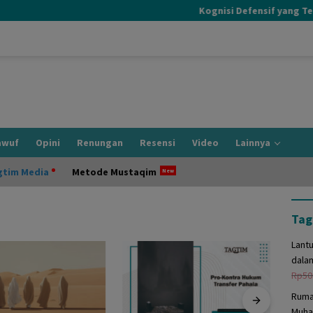
Kognisi Defensif yang Terjad
awuf
Opini
Renungan
Resensi
Video
Lainnya
gtim Media
Metode Mustaqim
Tag
Lant
dala
Rp
50
Ruma
Muha