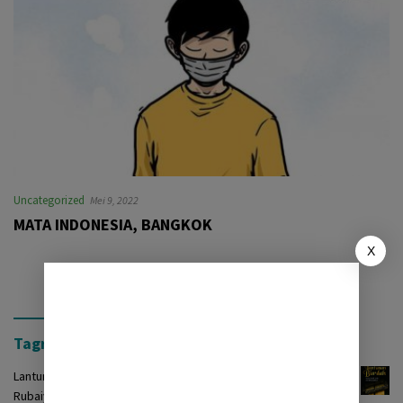
Uncategorized
Mei 9, 2022
MATA INDONESIA, BANGKOK
X
Tagrinih Timur Press
Lantunan Burdah: Terjemah Kasidah Burdah dalam Bentuk
Rubaiyat