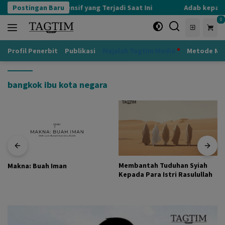
Langsung
Postingan Baru
Kognisi Defensif yang Terjadi Saat Ini
Adab kepada 
ke
0
konten
Profil Penerbit
Publikasi
Majalah Tagtim Media
Metode Mu
bangkok ibu kota negara
Membantah Tuduhan Syiah
Makna: Buah Iman
Kepada Para Istri Rasulullah