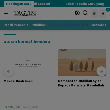
Langsung
 Defensif yang Terjadi Saat Ini
Postingan Baru
Adab kepada Guru yang Ter
ke
0
konten
Profil Penerbit
Publikasi
Majalah Tagtim Media
Metode Mu
aturan hormat bendera
Membantah Tuduhan Syiah
Makna: Buah Iman
Kepada Para Istri Rasulullah
Akidah
,
Fikih
Juni 13, 2020