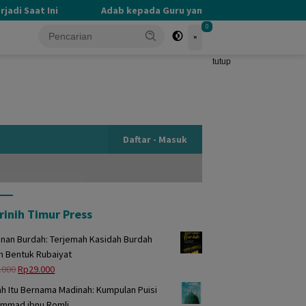
i Saat Ini
Adab kepada Guru yang Terlupakan
PE
0
tutup
Daftar - Masuk
rinih Timur Press
unan Burdah: Terjemah Kasidah Burdah
m Bentuk Rubaiyat
Harga
Harga
.000
Rp
29.000
aslinya
saat
h Itu Bernama Madinah: Kumpulan Puisi
adalah:
ini
mmad ibnu Romli