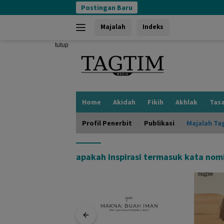
Langsung
Postingan Baru
ke
konten
Majalah
Indeks
tutup
Home
Akidah
Fikih
Akhlak
Tas
Profil Penerbit
Publikasi
Majalah Ta
apakah inspirasi termasuk kata nomi