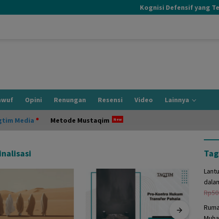
Kognisi Defensif yang Terjad
awuf
Opini
Renungan
Resensi
Video
Lainnya
gtim Media
Metode Mustaqim
nalisasi
Tag
Lant
dala
Rp
50
Ruma
Muha