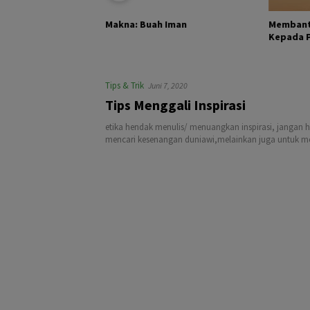
KHALIK DAN
Membant
Makna: Buah Iman
Kepada Pa
Tips & Trik
Juni 7, 2020
Tips Menggali Inspirasi
etika hendak menulis/ menuangkan inspirasi, jangan 
mencari kesenangan duniawi,melainkan juga untuk men