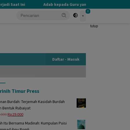
di Saat Ini
Adab kepada Guru yang Terlupakan
PE
0
tutup
Daftar - Masuk
rinih Timur Press
unan Burdah: Terjemah Kasidah Burdah
m Bentuk Rubaiyat
Harga
Harga
.000
Rp
29.000
aslinya
saat
h Itu Bernama Madinah: Kumpulan Puisi
adalah:
ini
mmad ibnu Romli