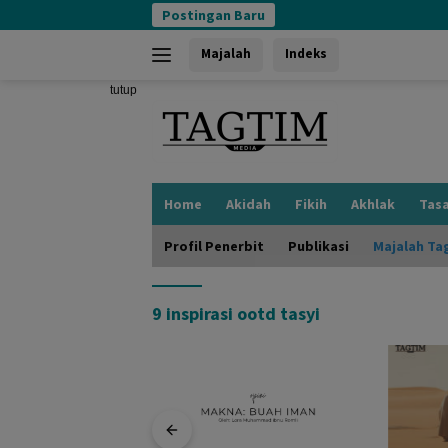
Langsung
Postingan Baru
ke
konten
Majalah
Indeks
tutup
Home
Akidah
Fikih
Akhlak
Tas
Profil Penerbit
Publikasi
Majalah Ta
9 inspirasi ootd tasyi