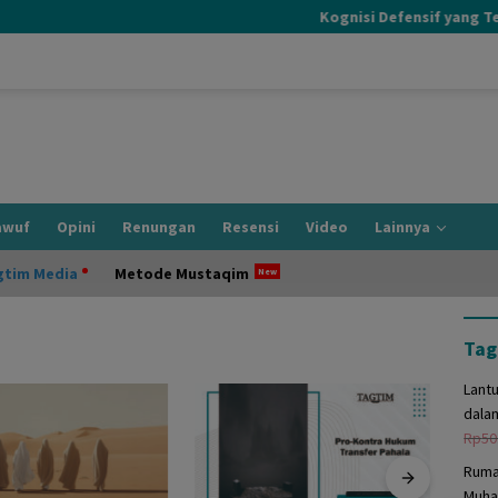
Kognisi Defensif yang Terja
awuf
Opini
Renungan
Resensi
Video
Lainnya
gtim Media
Metode Mustaqim
Tag
Lant
dala
Rp
50
Ruma
Muha