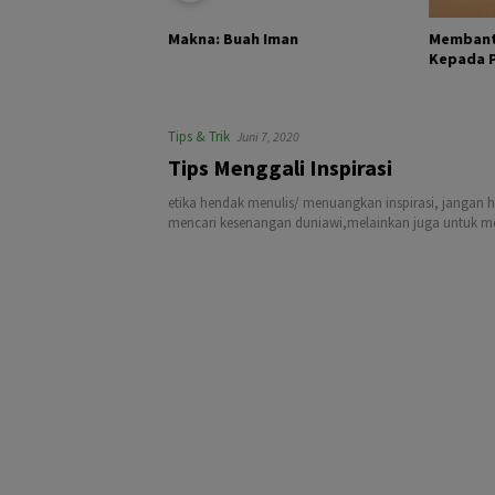
KHALIK DAN
Membant
Makna: Buah Iman
Kepada Pa
Tips & Trik
Juni 7, 2020
Tips Menggali Inspirasi
etika hendak menulis/ menuangkan inspirasi, jangan 
mencari kesenangan duniawi,melainkan juga untuk men