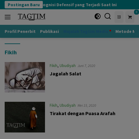
Langsung
Postingan Baru
Kognisi Defensif yang Terjadi Saat Ini
Ad
ke
0
konten
Profil Penerbit
Publikasi
Majalah Tagtim Media
Metode Mu
Fikih
Fikih
,
Ubudiyah
Juni 7, 2020
Jagalah Salat
Fikih
,
Ubudiyah
Mei 15, 2020
Tirakat dengan Puasa Arafah