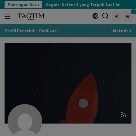
Langsung
Postingan Baru
Kognisi Defensif yang Terjadi Saat Ini
ke
0
konten
Profil Penerbit
Publikasi
Majalah Tagtim Media
Metode Mu